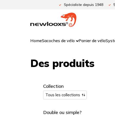
Aller
Spécialiste depuis 1948
au
contenu
Home
Sacoches de vélo
Panier de vélo
Syst
Des produits
Collection
Double ou simple?