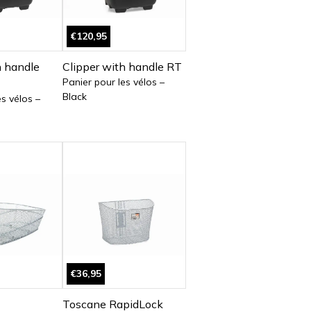
€120,95
h handle
Clipper with handle RT
Panier pour les vélos –
Black
es vélos –
€36,95
Toscane RapidLock