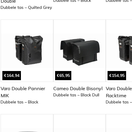
Dubbele tas – Black
Dubbele tas –
Double
Dubbele tas – Quilted Grey
€164,94
€65,95
€154,95
Varo Double Pannier
Cameo Double Bisonyl
Varo Double
Dubbele tas – Black Dull
MIK
Racktime
Dubbele tas – Black
Dubbele tas –