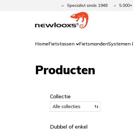
Ga
Specialist sinds 1948
5.000+
naar
de
inhoud
Home
Fietstassen
Fietsmanden
Systemen &
Producten
Collectie
Dubbel of enkel