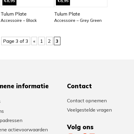
€8,95
€8,95
Tulum Plate
Tulum Plate
Accessoire – Black
Accessoire – Grey Green
Page 3 of 3
«
1
2
3
mene informatie
Contact
Contact opnemen
s
Veelgestelde vragen
ns
padressen
Volg ons
ne actievoorwaarden