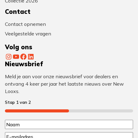
Collectie 2026
Contact
Contact opnemen
Veelgestelde vragen
Volg ons
Instagram
YouTube
Facebook
LinkedIn
Nieuwsbrief
Meld je aan voor onze nieuwsbrief voor dealers en
ontvang 4 keer per jaar het laatste nieuws over New
Looxs.
Stap
1
van
2
50%
N
N
a
E