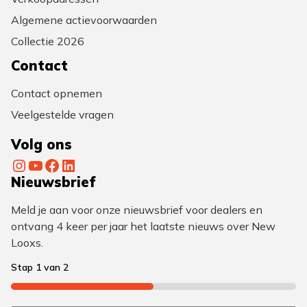
Algemene actievoorwaarden
Collectie 2026
Contact
Contact opnemen
Veelgestelde vragen
Volg ons
Instagram
YouTube
Facebook
LinkedIn
Nieuwsbrief
Meld je aan voor onze nieuwsbrief voor dealers en
ontvang 4 keer per jaar het laatste nieuws over New
Looxs.
Stap
1
van
2
50%