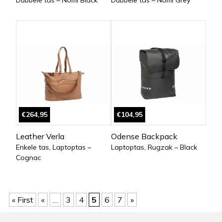
Dubbele tas – Nomi Black
Dubbele tas – Nomi Grey
€264,95
€104,95
Leather Verla
Odense Backpack
Enkele tas, Laptoptas –
Laptoptas, Rugzak – Black
Cognac
« First
«
…
3
4
5
6
7
»