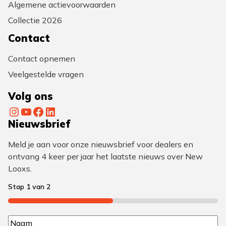
Algemene actievoorwaarden
Collectie 2026
Contact
Contact opnemen
Veelgestelde vragen
Volg ons
Instagram
YouTube
Facebook
LinkedIn
Nieuwsbrief
Meld je aan voor onze nieuwsbrief voor dealers en
ontvang 4 keer per jaar het laatste nieuws over New
Looxs.
Stap
1
van
2
50%
N