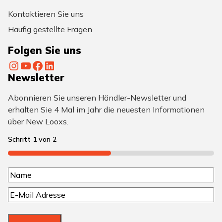
Kontaktieren Sie uns
Häufig gestellte Fragen
Folgen Sie uns
Instagram
YouTube
Facebook
LinkedIn
Newsletter
Abonnieren Sie unseren Händler-Newsletter und
erhalten Sie 4 Mal im Jahr die neuesten Informationen
über New Looxs.
Schritt
1
von
2
50%
N
N
a
E
a
m
-
m
M