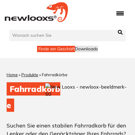
Zum
Inhalt
springen
Finde ein Geschäft
Downloads
Home
»
Produkte
»
Fahrradkörbe
Fahrradkörb
e
Suchen Sie einen stabilen Fahrradkorb für den
Lenker oder den Gepäckträger Ihres Fahrrads?