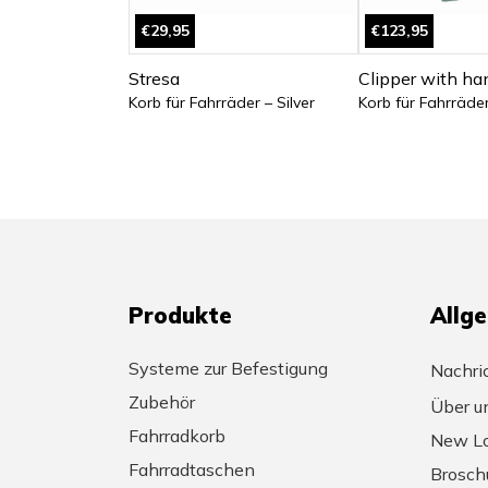
€29,95
€123,95
Stresa
Clipper with ha
Korb für Fahrräder – Silver
Korb für Fahrräde
Produkte
Allg
Systeme zur Befestigung
Nachri
Zubehör
Über u
Fahrradkorb
New Lo
Fahrradtaschen
Brosch