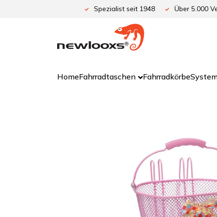
Zum
Spezialist seit 1948
Über 5.000 Ve
Inhalt
springen
Home
Fahrradtaschen
Fahrradkörbe
System