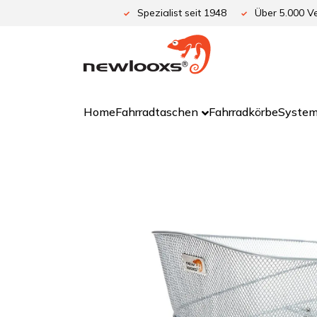
Zum
Spezialist seit 1948
Über 5.000 Ve
Inhalt
springen
Home
Fahrradtaschen
Fahrradkörbe
System