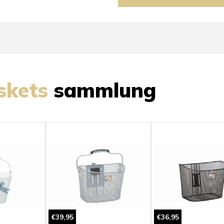
skets
sammlung
€39,95
€36,95