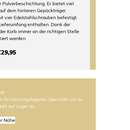
 Pulverbeschichtung. Er bietet viel
 auf dem hinteren Gepäckträger.
it vier Edelstahlschrauben befestigt.
Lieferumfang enthalten. Dank der
er Korb immer an der richtigen Stelle
iert werden.
€29,95
n?
n Ihr nächstgelegenes Geschäft, um zu
ukt auf Lager ist.
er Nähe