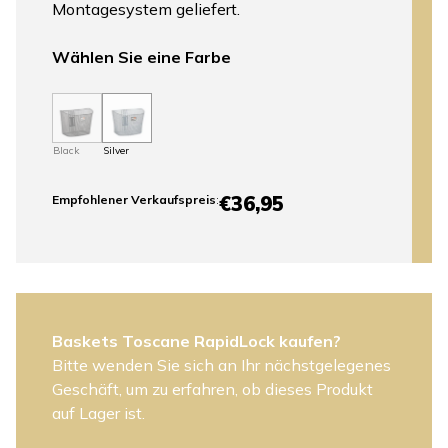
Montagesystem geliefert.
Wählen Sie eine Farbe
Black
Silver
€36,95
Empfohlener Verkaufspreis
:
Baskets Toscane RapidLock kaufen?
Bitte wenden Sie sich an Ihr nächstgelegenes
Geschäft, um zu erfahren, ob dieses Produkt
auf Lager ist.