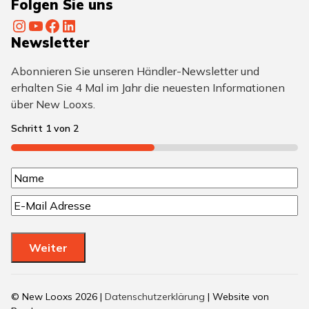
Folgen Sie uns
Instagram
YouTube
Facebook
LinkedIn
Newsletter
Abonnieren Sie unseren Händler-Newsletter und
erhalten Sie 4 Mal im Jahr die neuesten Informationen
über New Looxs.
Schritt
1
von
2
50%
N
N
a
E
a
m
-
m
M
e
e
Weiter
a
(
i
e
l
© New Looxs 2026 |
Datenschutzerklärung
| Website von
(