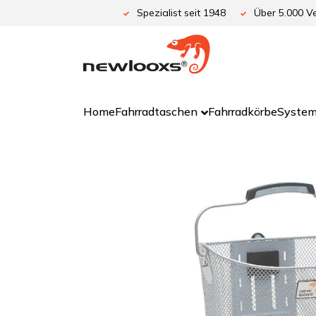
Zum
Spezialist seit 1948
Über 5.000 Ve
Inhalt
springen
Home
Fahrradtaschen
Fahrradkörbe
System