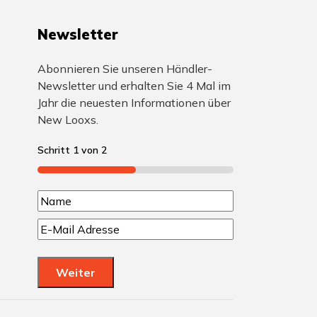
Newsletter
Abonnieren Sie unseren Händler-
Newsletter und erhalten Sie 4 Mal im
Jahr die neuesten Informationen über
New Looxs.
Schritt
1
von
2
50%
N
N
a
E
a
-
m
m
M
e
Weiter
e
a
i
(
l