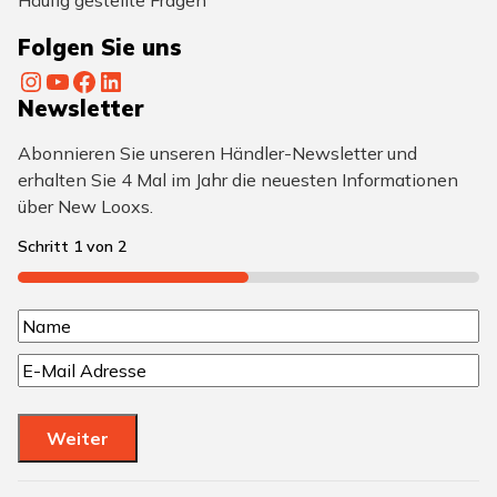
Folgen Sie uns
Instagram
YouTube
Facebook
LinkedIn
Newsletter
Abonnieren Sie unseren Händler-Newsletter und
erhalten Sie 4 Mal im Jahr die neuesten Informationen
über New Looxs.
Schritt
1
von
2
50%
N
N
a
E
a
m
-
m
M
e
e
Weiter
a
(
i