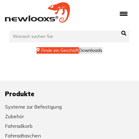
Zum
Inhalt
springen
Finde ein Geschäft
Downloads
Produkte
Systeme zur Befestigung
Zubehör
Fahrradkorb
Fahrradtaschen