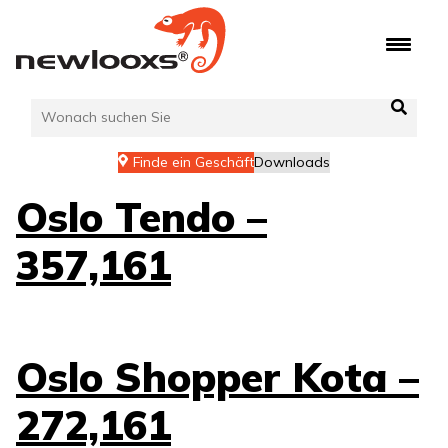
Zum
Inhalt
springen
Finde ein Geschäft
Downloads
Oslo Tendo –
357,161
Oslo Shopper Kota –
272,161