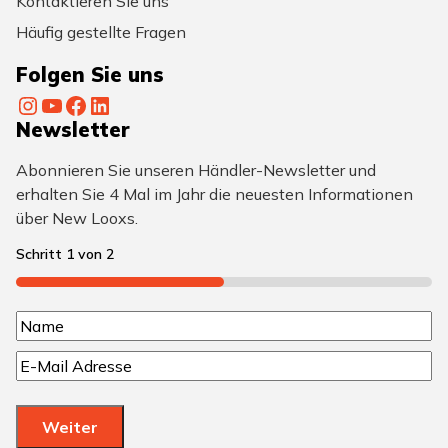
Kontaktieren Sie uns
Häufig gestellte Fragen
Folgen Sie uns
Instagram
YouTube
Facebook
LinkedIn
Newsletter
Abonnieren Sie unseren Händler-Newsletter und
erhalten Sie 4 Mal im Jahr die neuesten Informationen
über New Looxs.
Schritt
1
von
2
50%
N
N
a
E
a
m
-
m
M
e
e
Weiter
a