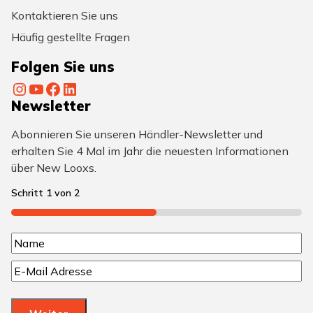
Kontaktieren Sie uns
Häufig gestellte Fragen
Folgen Sie uns
Instagram
YouTube
Facebook
LinkedIn
Newsletter
Abonnieren Sie unseren Händler-Newsletter und
erhalten Sie 4 Mal im Jahr die neuesten Informationen
über New Looxs.
Schritt
1
von
2
50%
N
N
a
E
a
m
-
m
M
e
e