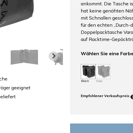
ankommt. Die Tasche is
hat keine genähten Näht
mit Schnallen geschlos
für den echten „Durch-
Doppelpacktasche Varo
auf Racktime-Gepäckträ
Wählen Sie eine Farb
sche
Black
Grey
räger geeignet
liefert
Empfohlener Verkaufspreis
: