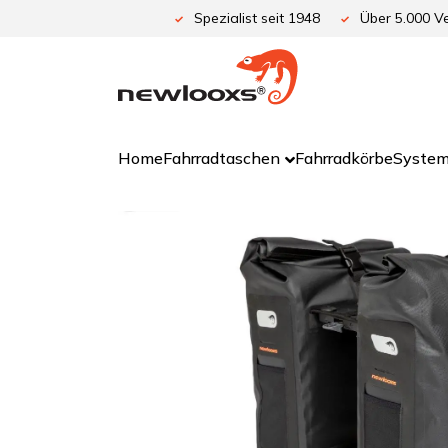
Zum
Spezialist seit 1948
Über 5.000 Ve
Inhalt
springen
Home
Fahrradtaschen
Fahrradkörbe
System