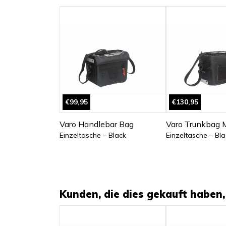
€99,95
€130,95
Varo Handlebar Bag
Varo Trunkbag 
Einzeltasche – Black
Einzeltasche – Bla
Kunden, die dies gekauft haben, 