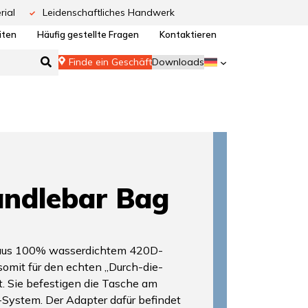
rial
Leidenschaftliches Handwerk
iten
Häufig gestellte Fragen
Kontaktieren
Finde ein Geschäft
Downloads
ndlebar Bag
t aus 100% wasserdichtem 420D-
 somit für den echten „Durch-die-
. Sie befestigen die Tasche am
-System. Der Adapter dafür befindet