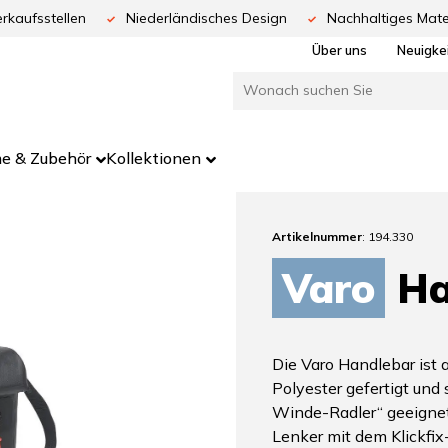
rkaufsstellen
Niederländisches Design
Nachhaltiges Mate
Über uns
Neuigke
e & Zubehör
Kollektionen
Artikelnummer
: 194.330
Varo
Ha
Die Varo Handlebar is
Polyester gefertigt und
Winde-Radler“ geeignet
Lenker mit dem Klickfix