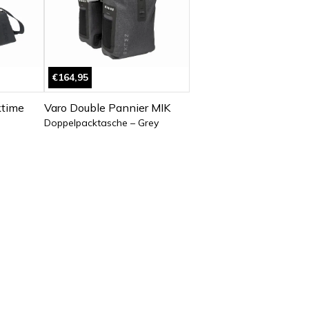
€164,95
ktime
Varo Double Pannier MIK
Doppelpacktasche – Grey