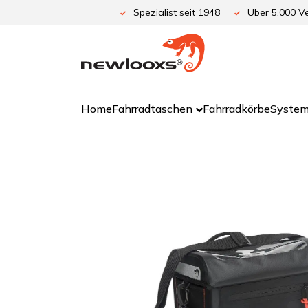
Zum
Spezialist seit 1948
Über 5.000 Ve
Inhalt
springen
Home
Fahrradtaschen
Fahrradkörbe
System