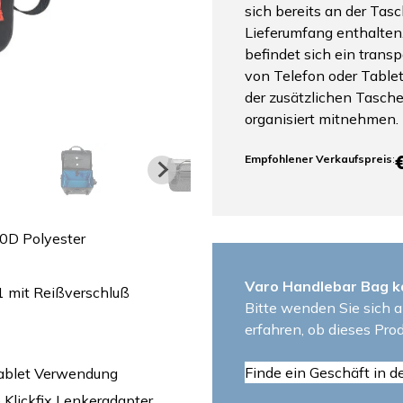
sich bereits an der Tasc
Lieferumfang enthalten.
befindet sich ein transp
von Telefon oder Tablet
der zusätzlichen Tasch
organisiert mitnehmen.
Empfohlener Verkaufspreis
:
0D Polyester
Varo Handlebar Bag k
1 mit Reißverschluß
Bitte wenden Sie sich a
erfahren, ob dieses Prod
Finde ein Geschäft in d
Tablet Verwendung
e Klickfix Lenkeradapter