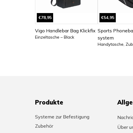
€78,95
€54,95
Vigo Handlebar Bag Klickfix
Sports Phoneb
Einzeltasche – Black
system
Handytasche, Zub
Produkte
Allg
Systeme zur Befestigung
Nachri
Zubehör
Über u