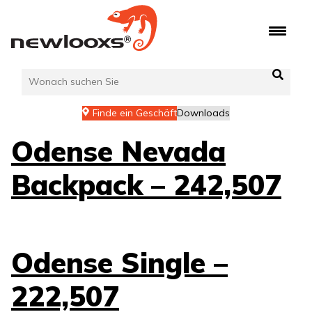
Zum
Inhalt
springen
Finde ein Geschäft
Downloads
Odense Nevada
Backpack – 242,507
Odense Single –
222,507