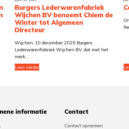
n
Burgers Lederwarenfabriek
C
n
Wijchen BV benoemt Chiem de
On
Winter tot Algemeen
Re
Directeur
Wijchen, 10 december 2025 Burgers
Lederwarenfabriek Wijchen BV, dat met het
merk…
Lees verder
Le
mene informatie
Contact
Contact opnemen
s