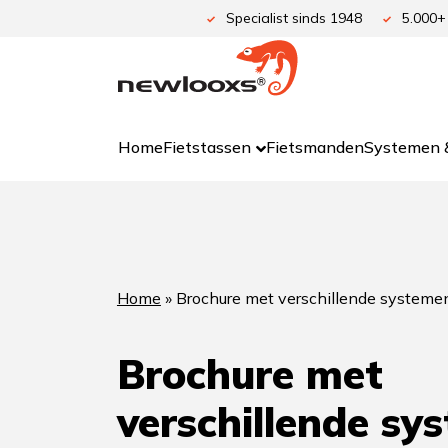
Ga
Specialist sinds 1948
5.000+
naar
de
inhoud
Home
Fietstassen
Fietsmanden
Systemen &
Home
»
Brochure met verschillende systeme
Brochure met
verschillende sy