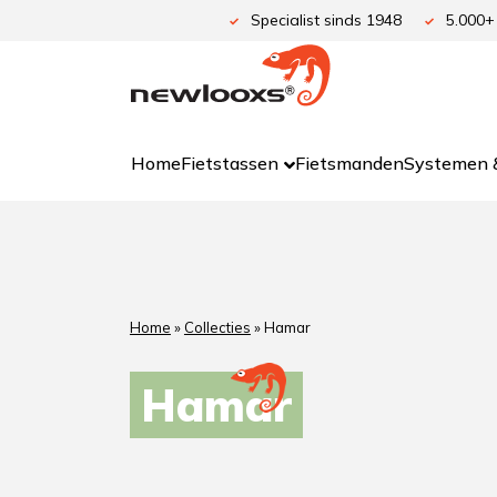
Specialist sinds 1948
5.000+
Home
Fietstassen
Fietsmanden
Systemen &
Home
»
Collecties
»
Hamar
Hamar