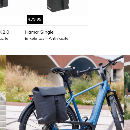
€79,95
 2.0
Hamar Single
acite
Enkele tas – Anthracite