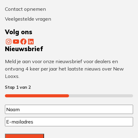
Contact opnemen
Veelgestelde vragen
Volg ons
Instagram
YouTube
Facebook
LinkedIn
Nieuwsbrief
Meld je aan voor onze nieuwsbrief voor dealers en
ontvang 4 keer per jaar het laatste nieuws over New
Looxs.
Stap
1
van
2
50%
N
N
a
E
a
a
m
a
a