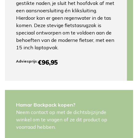
gestikte naden, je sluit het hoofdvak af met
een aansnoersluiting én kliksluiting.
Hierdoor kan er geen regenwater in de tas
komen. Deze stevige fietstasrugzak is
speciaal ontworpen om te voldoen aan de
behoeften van de moderne fietser, met een
15 inch laptopvak.
€96,95
Adviesprijs
:
Hamar Backpack kopen?
Neem contact op met de dichtsbijzijnde
winkel om te vragen of ze dit product op
voorraad hebben.