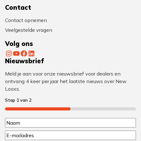
Contact
Contact opnemen
Veelgestelde vragen
Volg ons
Instagram
YouTube
Facebook
LinkedIn
Nieuwsbrief
Meld je aan voor onze nieuwsbrief voor dealers en
ontvang 4 keer per jaar het laatste nieuws over New
Looxs.
Stap
1
van
2
50%
N
N
a
E
a