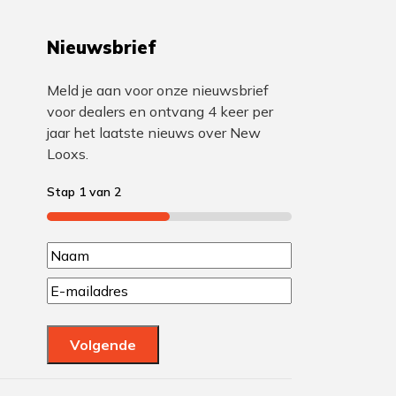
Nieuwsbrief
Meld je aan voor onze nieuwsbrief
voor dealers en ontvang 4 keer per
jaar het laatste nieuws over New
Looxs.
Stap
1
van
2
50%
N
N
a
E
a
m
a
a
a
m
Volgende
m
i
l
(
(