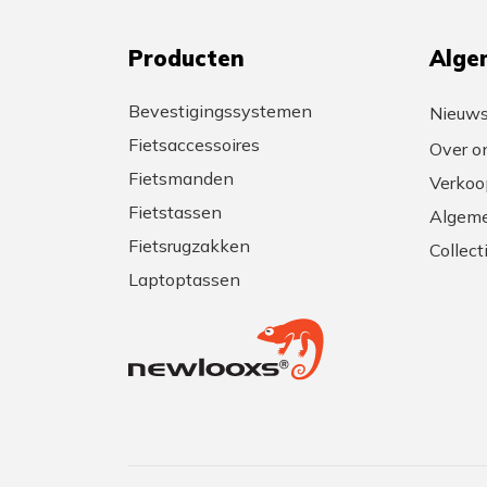
Producten
Alge
Bevestigingssystemen
Nieuw
Fietsaccessoires
Over o
Fietsmanden
Verkoo
Fietstassen
Algeme
Fietsrugzakken
Collec
Laptoptassen