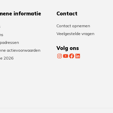
mene informatie
Contact
Contact opnemen
s
Veelgestelde vragen
ns
padressen
Volg ons
ne actievoorwaarden
Instagram
YouTube
Facebook
LinkedIn
tie 2026