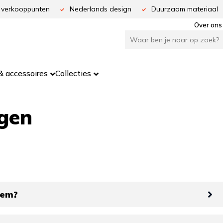
 verkooppunten
Nederlands design
Duurzaam materiaal
Over ons
 accessoires
Collecties
agen
eem?