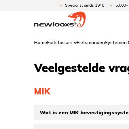
Ga
Specialist sinds 1948
5.000+
naar
de
inhoud
Home
Fietstassen
Fietsmanden
Systemen &
Veelgestelde vr
MIK
Wat is een MIK bevestigingssyst