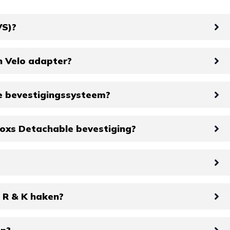
VS)?
n Velo adapter?
e bevestigingssysteem?
oxs Detachable bevestiging?
 R & K haken?