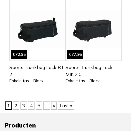
€72,95
€77,95
Sports Trunkbag Lock RT
Sports Trunkbag Lock
2
MIK 2.0
Enkele tas – Black
Enkele tas – Black
1
2
3
4
5
…
»
Last »
Producten