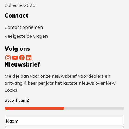
Collectie 2026
Contact
Contact opnemen
Veelgestelde vragen
Volg ons
Instagram
YouTube
Facebook
LinkedIn
Nieuwsbrief
Meld je aan voor onze nieuwsbrief voor dealers en
ontvang 4 keer per jaar het laatste nieuws over New
Looxs.
Stap
1
van
2
50%
N
N