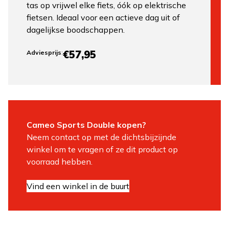
tas op vrijwel elke fiets, óók op elektrische
fietsen. Ideaal voor een actieve dag uit of
dagelijkse boodschappen.
€57,95
Adviesprijs
:
Cameo Sports Double kopen?
Neem contact op met de dichtsbijzijnde
winkel om te vragen of ze dit product op
voorraad hebben.
Vind een winkel in de buurt