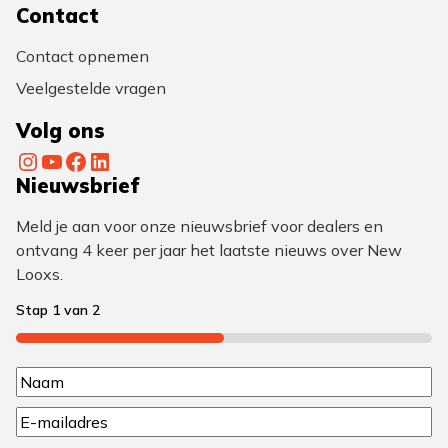
Contact
Contact opnemen
Veelgestelde vragen
Volg ons
Instagram
YouTube
Facebook
LinkedIn
Nieuwsbrief
Meld je aan voor onze nieuwsbrief voor dealers en
ontvang 4 keer per jaar het laatste nieuws over New
Looxs.
Stap
1
van
2
50%
N
N
a
E
a
a
m