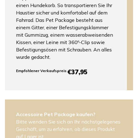
einen Hundekorb. So transportieren Sie Ihr
Haustier sicher und komfortabel auf dem
Fahrrad. Das Pet Package besteht aus
einem Gitter, einer Befestigungsklammer
mit Gummizug, einem wasserabweisenden
Kissen, einer Leine mit 360º-Clip sowie
Befestigungsösen mit Schrauben. An alles
wurde gedacht.
€37,95
Empfohlener Verkaufspreis
:
Accessoire Pet Package kaufen?
Bitte wenden Sie sich an Ihr nächstgelegenes
Geschäft, um zu erfahren, ob dieses Produkt
auf Lager ist.