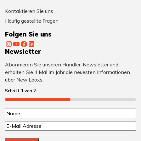
Kontaktieren Sie uns
Häufig gestellte Fragen
Folgen Sie uns
Instagram
YouTube
Facebook
LinkedIn
Newsletter
Abonnieren Sie unseren Händler-Newsletter und
erhalten Sie 4 Mal im Jahr die neuesten Informationen
über New Looxs.
Schritt
1
von
2
50%
N
N
a
E
a
m
-
m
M