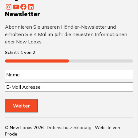
Instagram
YouTube
Facebook
LinkedIn
Newsletter
Abonnieren Sie unseren Händler-Newsletter und
erhalten Sie 4 Mal im Jahr die neuesten Informationen
über New Looxs.
Schritt
1
von
2
50%
N
N
a
E
a
m
-
m
M
e
e
Weiter
a
(
i
e
l
© New Looxs 2026 |
Datenschutzerklärung
| Website von
(
r
Prode
e