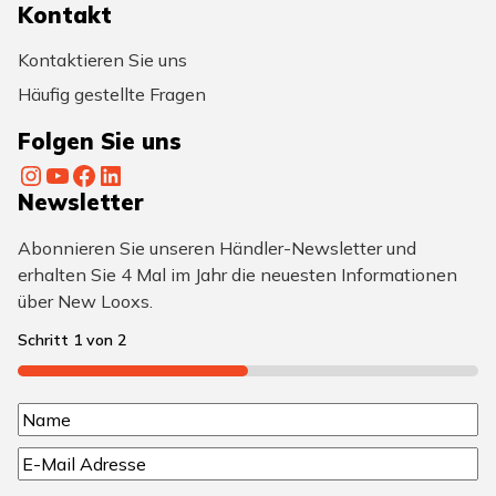
Kontakt
Kontaktieren Sie uns
Häufig gestellte Fragen
Folgen Sie uns
Instagram
YouTube
Facebook
LinkedIn
Newsletter
Abonnieren Sie unseren Händler-Newsletter und
erhalten Sie 4 Mal im Jahr die neuesten Informationen
über New Looxs.
Schritt
1
von
2
50%
N
N
a
E
a
m
-