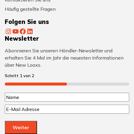
Häufig gestellte Fragen
Folgen Sie uns
Instagram
YouTube
Facebook
LinkedIn
Newsletter
Abonnieren Sie unseren Händler-Newsletter und
erhalten Sie 4 Mal im Jahr die neuesten Informationen
über New Looxs.
Schritt
1
von
2
50%
N
N
a
E
a
m
-
m
M
e
e
Weiter
a