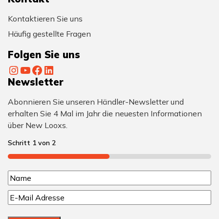
Kontaktieren Sie uns
Häufig gestellte Fragen
Folgen Sie uns
Instagram
YouTube
Facebook
LinkedIn
Newsletter
Abonnieren Sie unseren Händler-Newsletter und
erhalten Sie 4 Mal im Jahr die neuesten Informationen
über New Looxs.
Schritt
1
von
2
50%
N
N
a
E
a
m
-
m
M