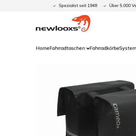
Zum
Spezialist seit 1948
Über 5.000 Ve
Inhalt
springen
Home
Fahrradtaschen
Fahrradkörbe
System