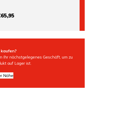
€65,95
 kaufen?
n Ihr nächstgelegenes Geschäft, um zu
ukt auf Lager ist.
er Nähe