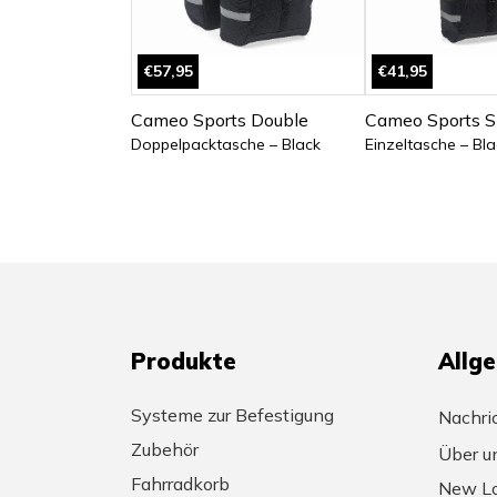
€57,95
€41,95
Cameo Sports Double
Cameo Sports S
Doppelpacktasche – Black
Einzeltasche – Bla
Produkte
Allg
Systeme zur Befestigung
Nachri
Zubehör
Über u
Fahrradkorb
New Lo