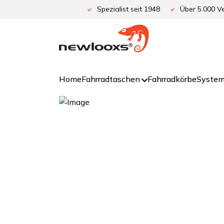
Zum
Spezialist seit 1948
Über 5.000 Ve
Inhalt
springen
Home
Fahrradtaschen
Fahrradkörbe
System