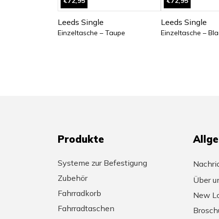
€72,95
€72,95
Leeds Single
Leeds Single
Einzeltasche – Taupe
Einzeltasche – Bla
Produkte
Allg
Systeme zur Befestigung
Nachri
Zubehör
Über u
Fahrradkorb
New Lo
Fahrradtaschen
Brosch