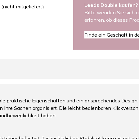
Leeds Double kaufen?
nicht mitgeliefert)
Bitte wenden Sie sich a
erfahren, ob dieses Prod
Finde ein Geschäft in d
ouble praktische Eigenschaften und ein ansprechendes Design
 Ihre Sachen organisiert. Die leicht bedienbaren Klickversch
Handbeweglichkeit haben.
räger befestigt. Zur zusätzlichen Stabilität kann sie mit ei