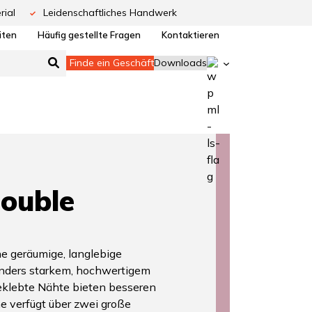
rial
Leidenschaftliches Handwerk
iten
Häufig gestellte Fragen
Kontaktieren
Finde ein Geschäft
Downloads
ouble
ne geräumige, langlebige
nders starkem, hochwertigem
eklebte Nähte bieten besseren
e verfügt über zwei große