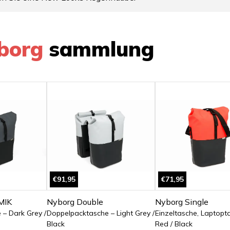
borg
sammlung
€91,95
€71,95
MIK
Nyborg Double
Nyborg Single
– Dark Grey /
Doppelpacktasche – Light Grey /
Einzeltasche, Laptopt
Black
Red / Black