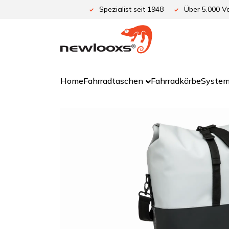
Zum
Spezialist seit 1948
Über 5.000 Ve
Inhalt
springen
Home
Fahrradtaschen
Fahrradkörbe
System