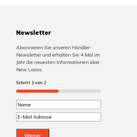
Newsletter
Abonnieren Sie unseren Händler-
Newsletter und erhalten Sie 4 Mal im
Jahr die neuesten Informationen über
New Looxs.
Schritt
1
von
2
50%
N
N
a
E
a
-
m
m
M
e
Weiter