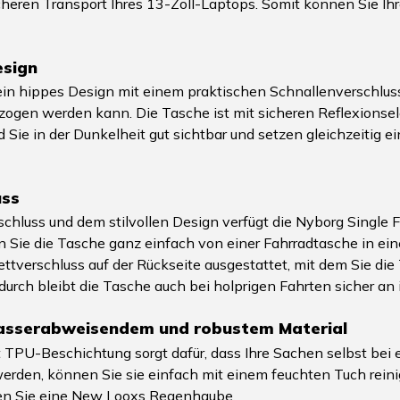
cheren Transport Ihres 13-Zoll-Laptops. Somit können Sie Ihr
esign
n hippes Design mit einem praktischen Schnallenverschluss, d
zogen werden kann. Die Tasche ist mit sicheren Reflexionsel
d Sie in der Dunkelheit gut sichtbar und setzen gleichzeitig e
uss
hluss und dem stilvollen Design verfügt die Nyborg Single F
n Sie die Tasche ganz einfach von einer Fahrradtasche in 
ttverschluss auf der Rückseite ausgestattet, mit dem Sie die 
rch bleibt die Tasche auch bei holprigen Fahrten sicher an 
wasserabweisendem und robustem Material
TPU-Beschichtung sorgt dafür, dass Ihre Sachen selbst bei
 werden, können Sie sie einfach mit einem feuchten Tuch rei
n Sie eine New Looxs Regenhaube.