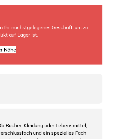
?
n Ihr nächstgelegenes Geschäft, um zu
ukt auf Lager ist.
er Nähe
Ob Bücher, Kleidung oder Lebensmittel,
verschlussfach und ein spezielles Fach