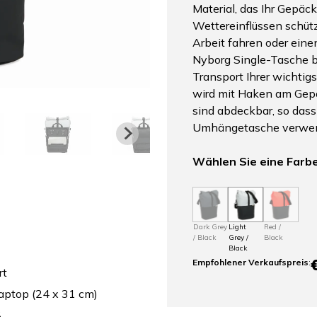
Material, das Ihr Gepäc
Wettereinflüssen schütz
Arbeit fahren oder eine
Nyborg Single-Tasche bi
Transport Ihrer wichti
wird mit Haken am Gep
sind abdeckbar, so dass
Umhängetasche verwe
Wählen Sie eine Farb
Dark Grey
Light
Red /
/ Black
Grey /
Black
Black
Empfohlener Verkaufspreis
:
rt
laptop (24 x 31 cm)
ß