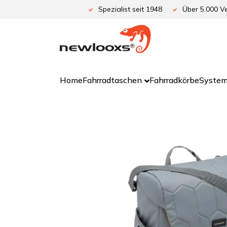
Zum
Spezialist seit 1948
Über 5.000 Ve
Inhalt
springen
Home
Fahrradtaschen
Fahrradkörbe
System