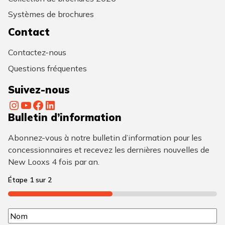
Systèmes de brochures
Contact
Contactez-nous
Questions fréquentes
Suivez-nous
Instagram
YouTube
Facebook
LinkedIn
Bulletin d’information
Abonnez-vous à notre bulletin d’information pour les
concessionnaires et recevez les dernières nouvelles de
New Looxs 4 fois par an.
Étape
1
sur
2
50%
N