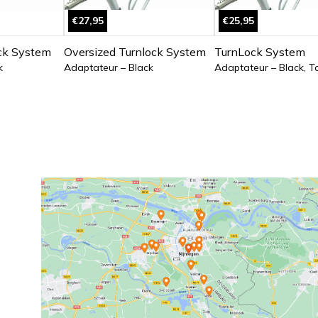
€27,95
€25,95
ck System
Oversized Turnlock System
TurnLock System
k
Adaptateur – Black
Adaptateur – Black, T