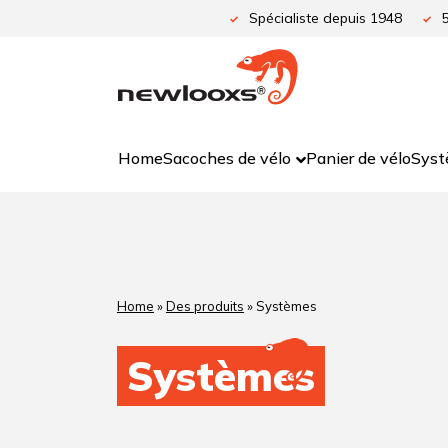
Aller
Spécialiste depuis 1948
au
contenu
Home
Sacoches de vélo
Panier de vélo
Syst
Home
»
Des produits
»
Systèmes
Systèmes