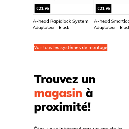
€21,95
€21,95
A-head Rapidlock System
A-head Smartlo
Adaptateur – Black
Adaptateur – Blac
Voir tous les systèmes de montage
Trouvez un
magasin
à
proximité!
Êtes-vous intéressé par un sac de la