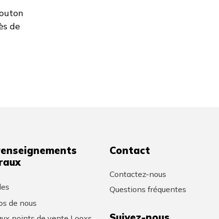
bouton
ès de
renseignements
Contact
raux
Contactez-nous
les
Questions fréquentes
os de nous
Suivez-nous
ux points de vente Looxs