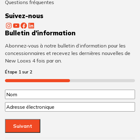
Questions fréquentes
Suivez-nous
Instagram
YouTube
Facebook
LinkedIn
Bulletin d’information
Abonnez-vous à notre bulletin d’information pour les
concessionnaires et recevez les dernières nouvelles de
New Looxs 4 fois par an.
Étape
1
sur
2
50%
N
N
o
C
o
m
o
m
u
(
Suivant
r
N
r