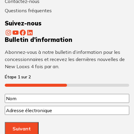
Contactez-nous
Questions fréquentes
Suivez-nous
Instagram
YouTube
Facebook
LinkedIn
Bulletin d’information
Abonnez-vous à notre bulletin d’information pour les
concessionnaires et recevez les dernières nouvelles de
New Looxs 4 fois par an.
Étape
1
sur
2
50%
N
N
o
C
o
m
o
m
u
(
Suivant
r