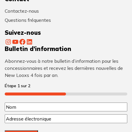
Contactez-nous
Questions fréquentes
Suivez-nous
Instagram
YouTube
Facebook
LinkedIn
Bulletin d’information
Abonnez-vous à notre bulletin d’information pour les
concessionnaires et recevez les dernières nouvelles de
New Looxs 4 fois par an.
Étape
1
sur
2
50%
N
N
o
C
o
m
o
m
u