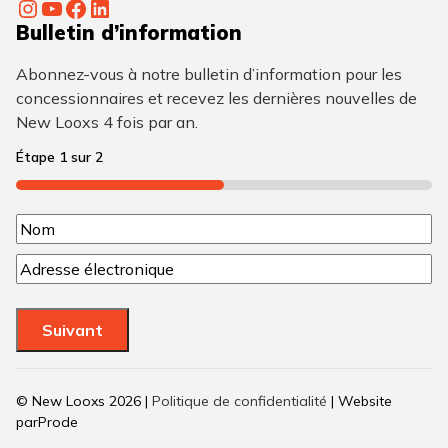
Instagram
YouTube
Facebook
LinkedIn
Bulletin d’information
Abonnez-vous à notre bulletin d’information pour les
concessionnaires et recevez les dernières nouvelles de
New Looxs 4 fois par an.
Étape
1
sur
2
50%
N
N
o
C
o
m
o
m
u
(
Suivant
r
N
r
é
i
© New Looxs 2026 |
Politique de confidentialité
| Website
e
c
parProde
l