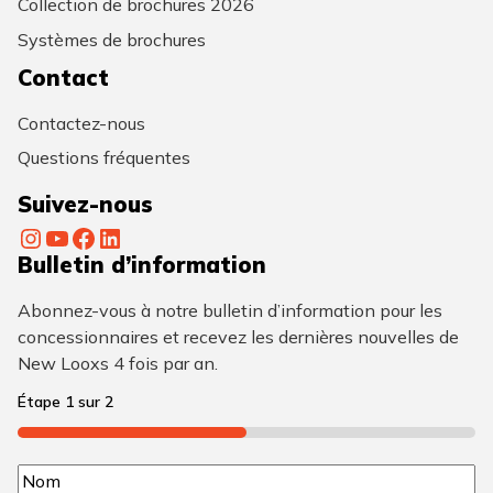
Collection de brochures 2026
Systèmes de brochures
Contact
Contactez-nous
Questions fréquentes
Suivez-nous
Instagram
YouTube
Facebook
LinkedIn
Bulletin d’information
Abonnez-vous à notre bulletin d’information pour les
concessionnaires et recevez les dernières nouvelles de
New Looxs 4 fois par an.
Étape
1
sur
2
50%
N