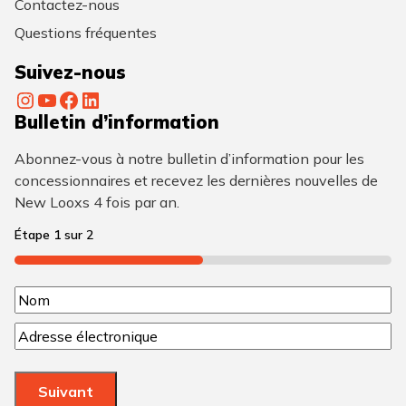
Contactez-nous
Questions fréquentes
Suivez-nous
Instagram
YouTube
Facebook
LinkedIn
Bulletin d’information
Abonnez-vous à notre bulletin d’information pour les
concessionnaires et recevez les dernières nouvelles de
New Looxs 4 fois par an.
Étape
1
sur
2
50%
N
N
o
C
o
m
o
m
u
(
Suivant
r