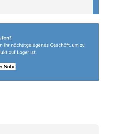
ufen?
n Ihr nächstgelegenes Geschäft, um zu
ukt auf Lager ist.
er Nähe