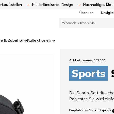
rkaufsstellen
Niederländisches Design
Nachhaltiges Mate
Über uns
Neuigke
e & Zubehör
Kollektionen
Artikelnummer
: 583.330
Sports
S
Die Sports-Satteltasc
Polyester. Sie wird einf
Empfohlener Verkaufspreis
: