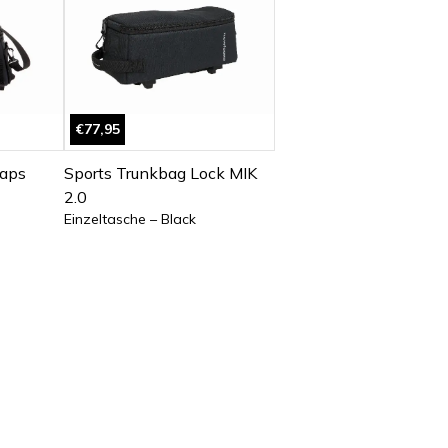
€77,95
raps
Sports Trunkbag Lock MIK
2.0
Einzeltasche – Black