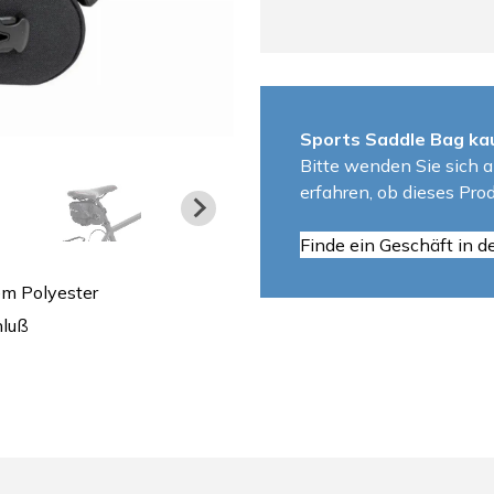
Sports Saddle Bag ka
Bitte wenden Sie sich a
erfahren, ob dieses Prod
Finde ein Geschäft in d
m Polyester
hluß