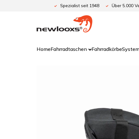
Zum
Spezialist seit 1948
Über 5.000 Ve
Inhalt
springen
Home
Fahrradtaschen
Fahrradkörbe
System