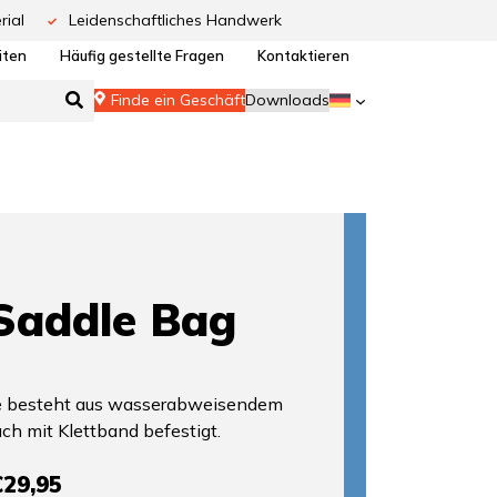
rial
Leidenschaftliches Handwerk
iten
Häufig gestellte Fragen
Kontaktieren
Finde ein Geschäft
Downloads
addle Bag
he besteht aus wasserabweisendem
ach mit Klettband befestigt.
€29,95