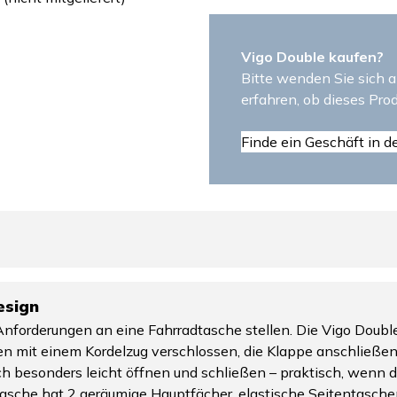
Vigo Double kaufen?
Bitte wenden Sie sich a
erfahren, ob dieses Prod
Finde ein Geschäft in d
esign
Anforderungen an eine Fahrradtasche stellen. Die Vigo Double
n mit einem Kordelzug verschlossen, die Klappe anschließen
ch besonders leicht öffnen und schließen – praktisch, wenn di
sche hat 2 geräumige Hauptfächer, elastische Seitentaschen 