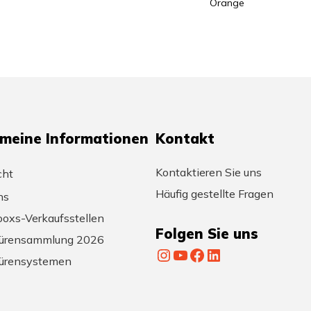
Orange
emeine Informationen
Kontakt
Kontaktieren Sie uns
cht
Häufig gestellte Fragen
ns
oxs-Verkaufsstellen
Folgen Sie uns
ürensammlung 2026
Instagram
YouTube
Facebook
LinkedIn
ürensystemen