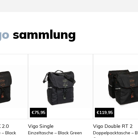
go
sammlung
€75,95
€119,95
 2.0
Vigo Single
Vigo Double RT 2
 – Black
Einzeltasche – Black Green
Doppelpacktasche – B