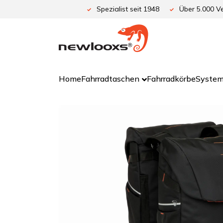
Zum
Spezialist seit 1948
Über 5.000 Ve
Inhalt
springen
Home
Fahrradtaschen
Fahrradkörbe
System