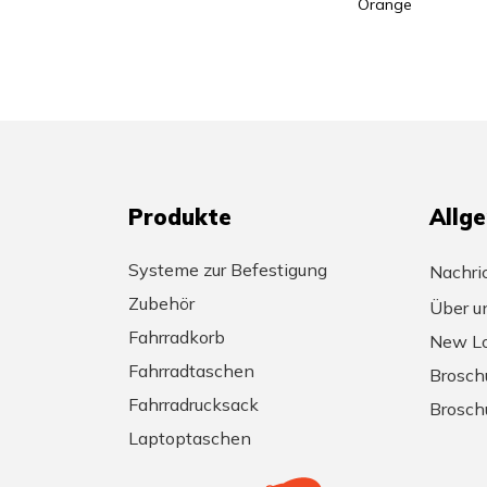
Orange
Produkte
Allg
Systeme zur Befestigung
Nachri
Zubehör
Über u
Fahrradkorb
New Lo
Fahrradtaschen
Brosch
Fahrradrucksack
Brosch
Laptoptaschen