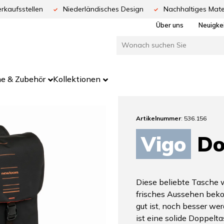
rkaufsstellen
Niederländisches Design
Nachhaltiges Mate
Über uns
Neuigke
e & Zubehör
Kollektionen
Artikelnummer
: 536.156
Vigo
Do
Diese beliebte Tasche w
frisches Aussehen bek
gut ist, noch besser we
ist eine solide Doppelt