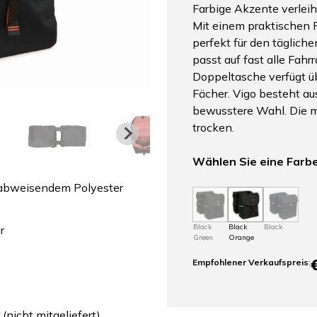
Farbige Akzente verleih
Mit einem praktischen 
perfekt für den täglich
passt auf fast alle Fahrr
Doppeltasche verfügt ü
Fächer. Vigo besteht au
bewusstere Wahl. Die mi
trocken.
Wählen Sie eine Farb
rabweisendem Polyester
Black
Black
Black
r
Green
Orange
Empfohlener Verkaufspreis
:
nicht mitgeliefert)