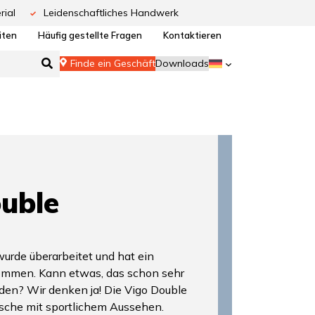
rial
Leidenschaftliches Handwerk
iten
Häufig gestellte Fragen
Kontaktieren
Finde ein Geschäft
Downloads
uble
urde überarbeitet und hat ein
ommen. Kann etwas, das schon sehr
rden? Wir denken ja! Die Vigo Double
asche mit sportlichem Aussehen.