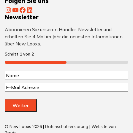
Folgen Sie uns
Instagram
YouTube
Facebook
LinkedIn
Newsletter
Abonnieren Sie unseren Händler-Newsletter und
erhalten Sie 4 Mal im Jahr die neuesten Informationen
über New Looxs.
Schritt
1
von
2
50%
N
N
a
E
a
m
-
m
M
e
e
Weiter
a
(
i
e
l
© New Looxs 2026 |
Datenschutzerklärung
| Website von
(
r
Prode