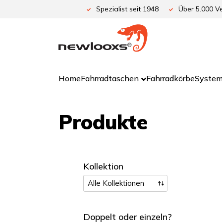
Zum
Spezialist seit 1948
Über 5.000 Ve
Inhalt
springen
Home
Fahrradtaschen
Fahrradkörbe
System
Produkte
Kollektion
Doppelt oder einzeln?