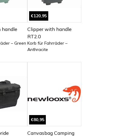
€120,95
h handle
Clipper with handle
RT2.0
räder – Green
Korb für Fahrräder –
Anthracite
€80,95
ride
Canvasbag Camping