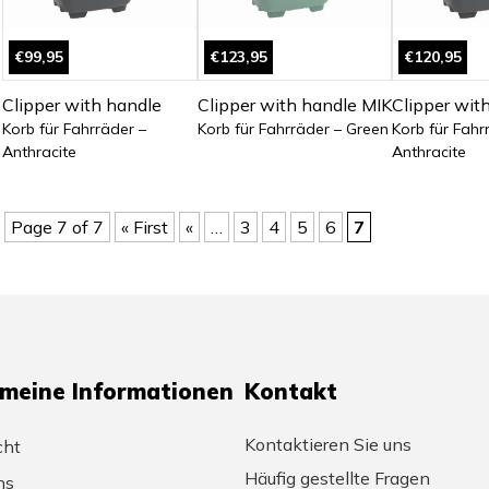
€99,95
€123,95
€120,95
Clipper with handle
Clipper with handle MIK
Clipper wit
Korb für Fahrräder –
Korb für Fahrräder – Green
Korb für Fahr
Anthracite
Anthracite
Page 7 of 7
« First
«
…
3
4
5
6
7
emeine Informationen
Kontakt
Kontaktieren Sie uns
cht
Häufig gestellte Fragen
ns