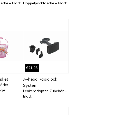
sche – Black
Doppelpacktasche – Black
€21,95
asket
A-head Rapidlock
räder –
System
nge
Lenkeradapter, Zubehör –
Black