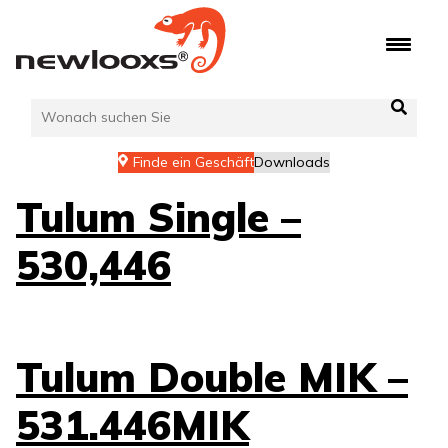
Zum
Inhalt
springen
Finde ein Geschäft
Downloads
Tulum Single –
530,446
Tulum Double MIK –
531.446MIK