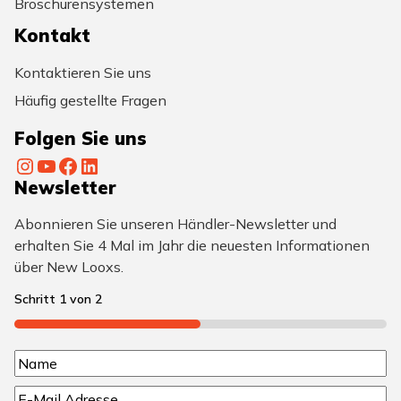
Broschürensystemen
Kontakt
Kontaktieren Sie uns
Häufig gestellte Fragen
Folgen Sie uns
Instagram
YouTube
Facebook
LinkedIn
Newsletter
Abonnieren Sie unseren Händler-Newsletter und
erhalten Sie 4 Mal im Jahr die neuesten Informationen
über New Looxs.
Schritt
1
von
2
50%
N
N
a
E