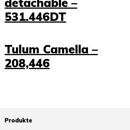
detachable –
531.446DT
Tulum Camella –
208,446
Produkte