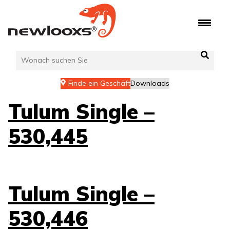
Zum
Inhalt
springen
Finde ein Geschäft
Downloads
Tulum Single –
530,445
Tulum Single –
530,446