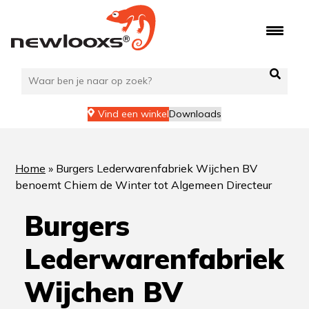
Ga
naar
de
inhoud
Vind een winkel
Downloads
Home
»
Burgers Lederwarenfabriek Wijchen BV
benoemt Chiem de Winter tot Algemeen Directeur
Burgers
Lederwarenfabriek
Wijchen BV